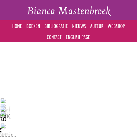
Bianca Mastenbroek
HOME
BOEKEN
BIBLIOGRAFIE
NIEUWS
AUTEUR
WEBSHOP
CONTACT
ENGLISH PAGE
akel
rick
nd
e
alt
ter
jntje
ndsche